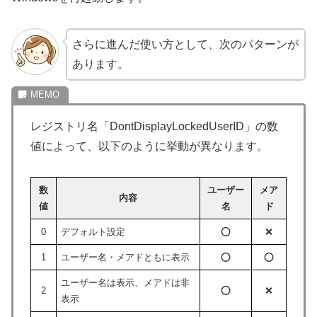
さらに進んだ使い方として、次のパターンが
あります。
レジストリ名「DontDisplayLockedUserID」の数
値によって、以下のように挙動が異なります。
数
ユーザー
メア
内容
値
名
ド
0
デフォルト設定
⭕️
❌
1
ユーザー名・メアドともに表示
⭕️
⭕️
ユーザー名は表示、メアドは非
2
⭕️
❌
表示