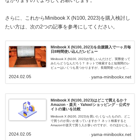
ながりますのでよろしくお願いします。
さらに、これからMinibook X (N100, 2023)を購入検討し
たい方は、次の2つの記事を参考にしてください。
Minibook X (N100, 2023)を自腹購入で一ヶ月毎
日8時間使い込んだレビュー
Minibook X (N100, 2023)が欲しいんだけど、実際使って
みたらどうなんだろう？ ネットで検索すると短期間のレ
ビューはいくつも見つかりますが、長期間使ったレビュ
ーはあまり見当たりません。 そこで、こういった疑問に
2024.02.05
yama-minibookx.net
対して、筆者が自腹購入して一か月ガッツリ使ってみた
レビューをお伝えします。 メリットだけでなくデメリッ
トもお知らせしますので、購入検討時の参考にしてもら
えればと思います。
Minibook X (N100, 2023)はどこで買えるか？
Amazon・楽天・Yahoo!ショッピング・公式サ
イトの違いを比較
Minibook X (N100, 2023)を買いたくなったものの、どこ
で買うのが良いか迷っていますか？ ネット検索すると
Amazonや楽天で買う人が多いのですが、そのほかにも
Yahoo!ショッピングや公式サイトでも購入できます。 買
2024.02.05
yama-minibookx.net
う場所によって価格以外にも保証や返品が大きく異なっ
ているので注意が必要です。